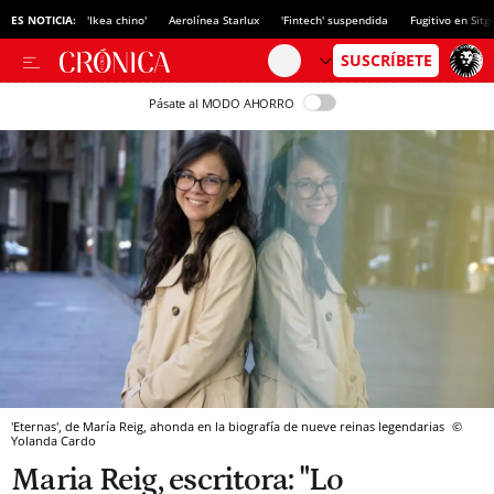
ES NOTICIA:
'Ikea chino'
Aerolínea Starlux
'Fintech' suspendida
Fugitivo en Sitg
Pásate al MODO AHORRO
'Eternas', de María Reig, ahonda en la biografía de nueve reinas legendarias
©
Yolanda Cardo
Maria Reig, escritora: "Lo