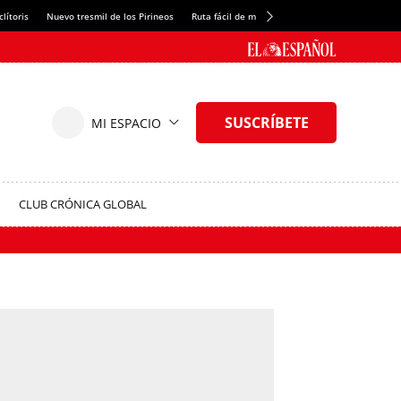
lítoris
Nuevo tresmil de los Pirineos
Ruta fácil de montaña
El arroz más meloso
CLUB CRÓNICA GLOBAL