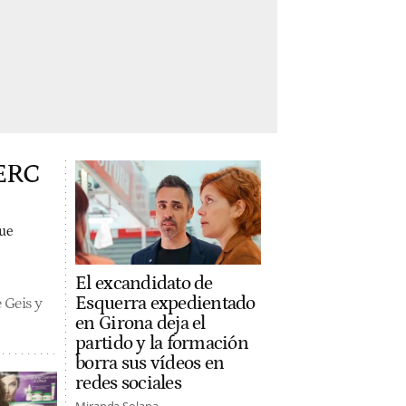
 ERC
que
El excandidato de
Esquerra expedientado
 Geis y
en Girona deja el
partido y la formación
borra sus vídeos en
redes sociales