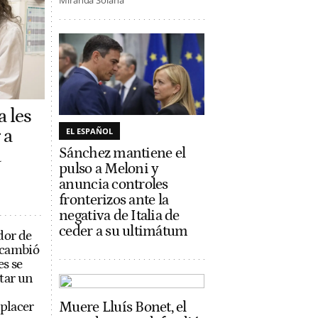
Miranda Solana
a les
 a
EL ESPAÑOL
Sánchez mantiene el
a
pulso a Meloni y
anuncia controles
fronterizos ante la
negativa de Italia de
ceder a su ultimátum
dor de
e cambió
es se
tar un
Muere Lluís Bonet, el
 placer