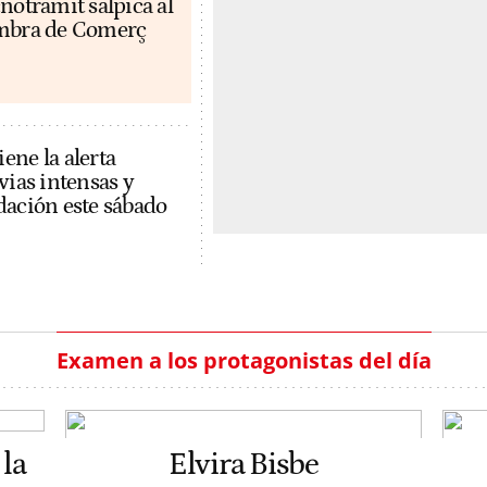
notramit salpica al
ambra de Comerç
ene la alerta
vias intensas y
dación este sábado
Examen a los protagonistas del día
la
Elvira Bisbe