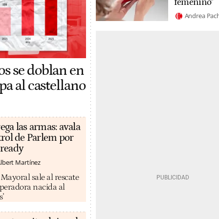
femenino"
Andrea Pac
os se doblan en
pa al castellano
ega las armas: avala
trol de Parlem por
eready
lbert Martínez
ayoral sale al rescate
operadora nacida al
s'