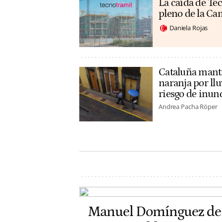
La caída de Tec
pleno de la C
Daniela Rojas
Cataluña manti
naranja por llu
riesgo de inun
Andrea Pacha Röper
Manuel Domínguez de 