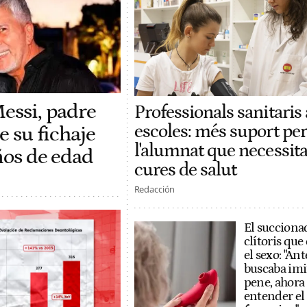
Messi, padre
Professionals sanitaris 
escoles: més suport per
e su fichaje
l'alumnat que necessit
años de edad
cures de salut
Redacción
El succiona
clítoris qu
el sexo: "Ant
buscaba imi
pene, ahora
entender el