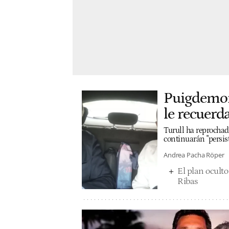
Puigdemont
le recuerda
Turull ha reprochad
continuarán "persist
Andrea Pacha Röper
El plan oculto
Ribas