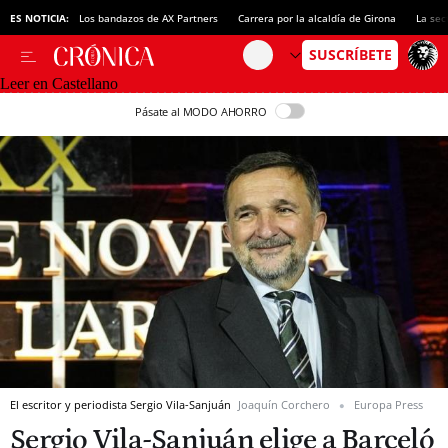
ES NOTICIA:
Los bandazos de AX Partners
Carrera por la alcaldía de Girona
La sec
Leer en Castellano
Pásate al MODO AHORRO
El escritor y periodista Sergio Vila-Sanjuán
Joaquín Corchero
Europa Press
Sergio Vila-Sanjuán elige a Barceló