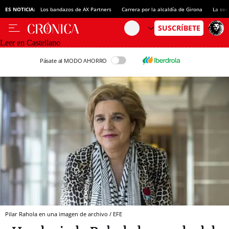
ES NOTICIA:
Los bandazos de AX Partners
Carrera por la alcaldía de Girona
La sec
Leer en Castellano
Pásate al MODO AHORRO
Pilar Rahola en una imagen de archivo / EFE