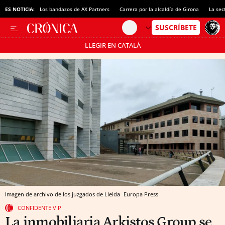
ES NOTICIA:
Los bandazos de AX Partners
Carrera por la alcaldía de Girona
La sec
LLEGIR EN CATALÀ
Pásate al MODO AHORRO
Imagen de archivo de los juzgados de Lleida
Europa Press
CONFIDENTE VIP
La inmobiliaria Arkistos Group se