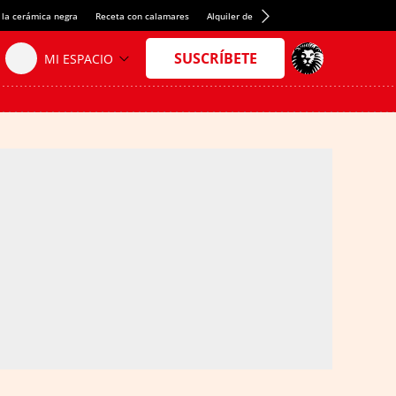
 la cerámica negra
Receta con calamares
Alquiler de habitaciones en España
Créd