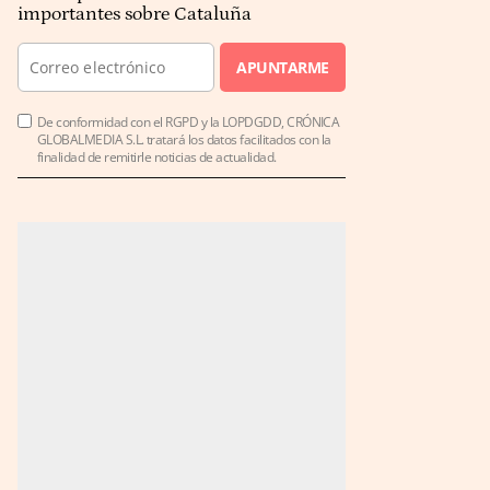
importantes sobre Cataluña
APUNTARME
De conformidad con el RGPD y la LOPDGDD, CRÓNICA
GLOBALMEDIA S.L. tratará los datos facilitados con la
finalidad de remitirle noticias de actualidad.