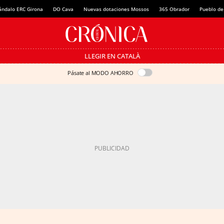
ándalo ERC Girona
DO Cava
Nuevas dotaciones Mossos
365 Obrador
Pueblo de
LLEGIR EN CATALÀ
Pásate al MODO AHORRO