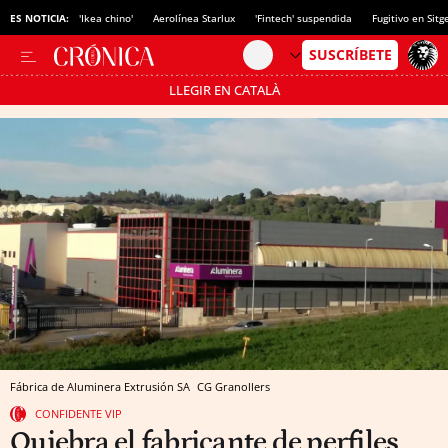
ES NOTICIA:
'Ikea chino'
Aerolínea Starlux
'Fintech' suspendida
Fugitivo en Sitg
LLEGIR EN CATALÀ
Pásate al MODO AHORRO
Fábrica de Aluminera Extrusión SA
CG
Granollers
CONFIDENTE VIP
Quiebra el fabricante de perfiles