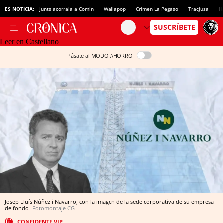
ES NOTICIA:
Junts acorrala a Comín
Wallapop
Crimen La Pegaso
Tracjusa
H
Leer en Castellano
Pásate al MODO AHORRO
Josep Lluís Núñez i Navarro, con la imagen de la sede corporativa de su empresa
de fondo
Fotomontaje CG
CONFIDENTE VIP