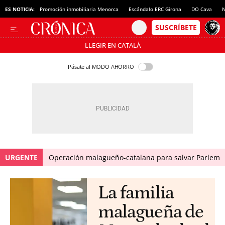
ES NOTICIA:
Promoción inmobiliaria Menorca
Escándalo ERC Girona
DO Cava
N
LLEGIR EN CATALÀ
Pásate al MODO AHORRO
URGENTE
Operación malagueño-catalana para salvar Parlem
La familia
malagueña de