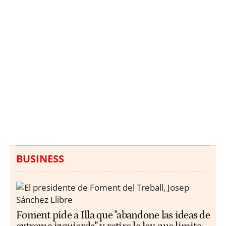
Italia investiga el
Protecció Civil alerta de
hallazgo de bolsas con
un aumento de los
millones en una playa
ahogamientos
de Sicilia
BUSINESS
Foment pide a Illa que "abandone las ideas de