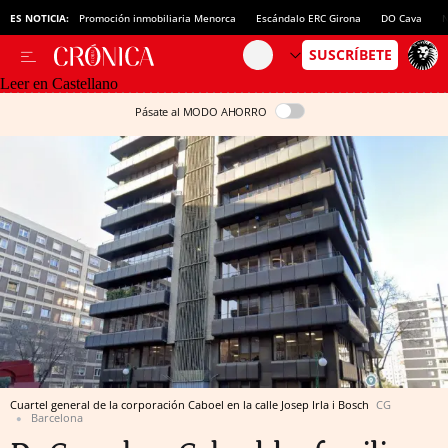
ES NOTICIA:
Promoción inmobiliaria Menorca
Escándalo ERC Girona
DO Cava
N
Leer en Castellano
Pásate al MODO AHORRO
Cuartel general de la corporación Caboel en la calle Josep Irla i Bosch
CG
Barcelona