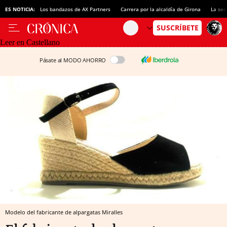
ES NOTICIA:
Los bandazos de AX Partners
Carrera por la alcaldía de Girona
La sec
Leer en Castellano
Pásate al MODO AHORRO
Modelo del fabricante de alpargatas Miralles