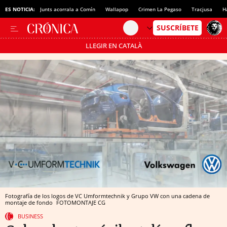
ES NOTICIA:
Junts acorrala a Comín
Wallapop
Crimen La Pegaso
Tracjusa
H
LLEGIR EN CATALÀ
Pásate al MODO AHORRO
Fotografía de los logos de VC Umformtechnik y Grupo VW con una cadena de
montaje de fondo
FOTOMONTAJE CG
BUSINESS