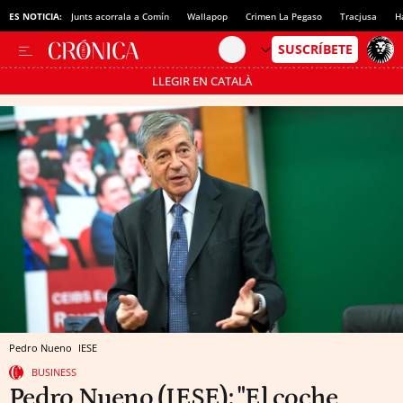
ES NOTICIA:
Junts acorrala a Comín
Wallapop
Crimen La Pegaso
Tracjusa
H
LLEGIR EN CATALÀ
Pásate al MODO AHORRO
Pedro Nueno
IESE
BUSINESS
Pedro Nueno (IESE): "El coche