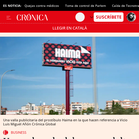
ES NOTICIA:
Quejas contra médicos
Toma de control de Parlem
Caída de Tecnotr
LLEGIR EN CATALÀ
Pásate al MODO AHORRO
Una valla publicitaria del prostíbulo Haima en la que hacen referencia a Vicio
Luis Miguel Añón
Crónica Global
BUSINESS