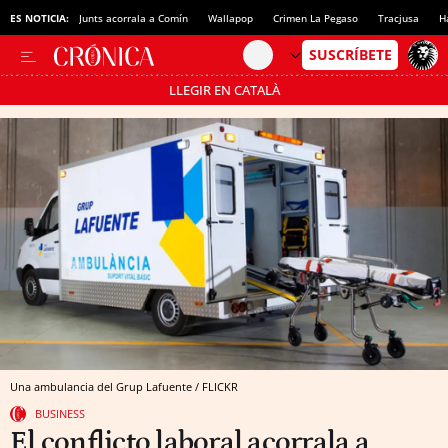
ES NOTICIA:
Junts acorrala a Comín
Wallapop
Crimen La Pegaso
Tracjusa
H
LLEGIR EN CATALÀ
Pásate al MODO AHORRO
Una ambulancia del Grup Lafuente / FLICKR
BUSINESS
El conflicto laboral acorrala a