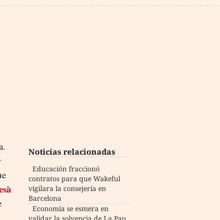
a.
Noticias relacionadas
r
Educación fraccionó
ue
contratos para que Wakeful
esà
vigilara la consejería en
Barcelona
e
Economía se esmera en
validar la solvencia de La Pau