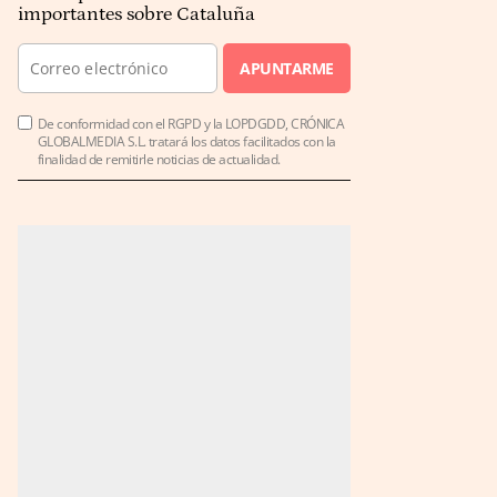
importantes sobre Cataluña
APUNTARME
De conformidad con el RGPD y la LOPDGDD, CRÓNICA
GLOBALMEDIA S.L. tratará los datos facilitados con la
finalidad de remitirle noticias de actualidad.