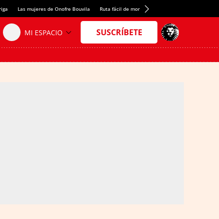
riga
Las mujeres de Onofre Bouvila
Ruta fácil de montaña
Nuevo tresmil de los Pir