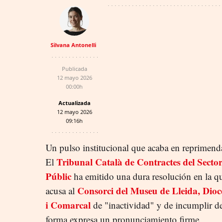
Silvana Antonelli
Publicada
12 mayo 2026
00:00h
Actualizada
12 mayo 2026
09:16h
Un pulso institucional que acaba en reprimend
Tribunal Català de Contractes del Secto
El
Públic
ha emitido una dura resolución en la q
Consorci del Museu de Lleida, Dioc
acusa al
i Comarcal
de "inactividad" y de incumplir d
forma expresa un pronunciamiento firme.