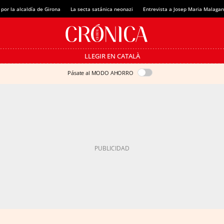
 por la alcaldía de Girona
La secta satánica neonazi
Entrevista a Josep Maria Malagar
LLEGIR EN CATALÀ
Pásate al MODO AHORRO