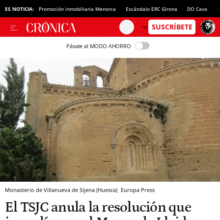
ES NOTICIA:
Promoción inmobiliaria Menorca
Escándalo ERC Girona
DO Cava
N
Pásate al MODO AHORRO
Monasterio de Villanueva de Sijena (Huesca)
Europa Press
El TSJC anula la resolución que