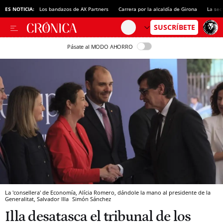
ES NOTICIA:
Los bandazos de AX Partners
Carrera por la alcaldía de Girona
La sec
Pásate al MODO AHORRO
La 'consellera' de Economía, Alícia Romero, dándole la mano al presidente de la
Generalitat, Salvador Illa
Simón Sánchez
Illa desatasca el tribunal de los