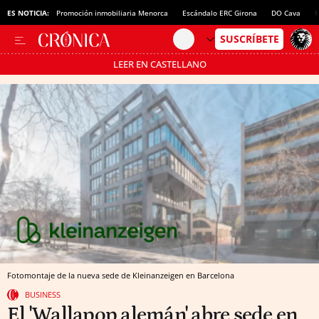
ES NOTICIA:
Promoción inmobiliaria Menorca
Escándalo ERC Girona
DO Cava
N
LEER EN CASTELLANO
Pásate al MODO AHORRO
Fotomontaje de la nueva sede de Kleinanzeigen en Barcelona
BUSINESS
El 'Wallapop alemán' abre sede en