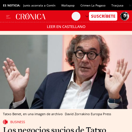
ES NOTICIA:
Junts acorrala a Comín
Wallapop
Crimen La Pegaso
Tracjusa
H
LEER EN CASTELLANO
Pásate al MODO AHORRO
Tatxo Benet, en una imagen de archivo
David Zorrakino
Europa Press
BUSINESS
Los negocios sucios de Tatxo