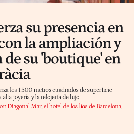
erza su presencia en
con la ampliación y
 de su 'boutique' en
ràcia
nza los 1.500 metros cuadrados de superficie
alta joyería y la relojería de lujo
on Diagonal Mar, el hotel de los líos de Barcelona,