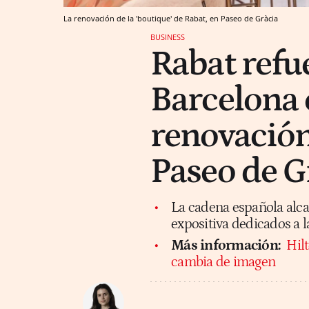
La renovación de la 'boutique' de Rabat, en Paseo de Gràcia
BUSINESS
Rabat refu
Barcelona 
renovación
Paseo de G
La cadena española alca
expositiva dedicados a la 
Más información:
Hilt
cambia de imagen