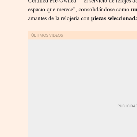
Certified Pre-Owned —el servicio de relojes 
un
espacio que merece", consolidándose como
piezas seleccionad
amantes de la relojería con