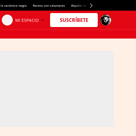
 la cerámica negra
Receta con calamares
Alquiler de habitaciones en España
Créd