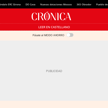
ándalo ERC Girona
DO Cava
Nuevas dotaciones Mossos
365 Obrador
Pueblo de
LEER EN CASTELLANO
Pásate al MODO AHORRO