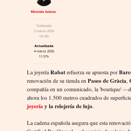
Miranda Solana
Publicada
3 marzo 2026
18:10h
Actualizada
4 marzo 2026
11:57h
Rabat
Barc
La joyería
refuerza su apuesta por
Paseo de Gràcia
renovación de su tienda en
,
compañía en un comunicado, la 'boutique' —di
ahora los 1.500 metros cuadrados de superfici
joyería
y la relojería de lujo
.
La cadena española asegura que esta renovació