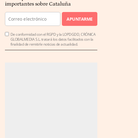
importantes sobre Cataluña
APUNTARME
De conformidad con el RGPD y la LOPDGDD, CRÓNICA
GLOBALMEDIA S.L. tratará los datos facilitados con la
finalidad de remitirle noticias de actualidad.