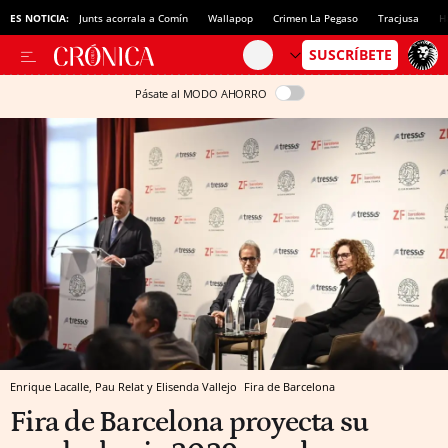
ES NOTICIA:
Junts acorrala a Comín
Wallapop
Crimen La Pegaso
Tracjusa
H
Pásate al MODO AHORRO
Enrique Lacalle, Pau Relat y Elisenda Vallejo
Fira de Barcelona
Fira de Barcelona proyecta su