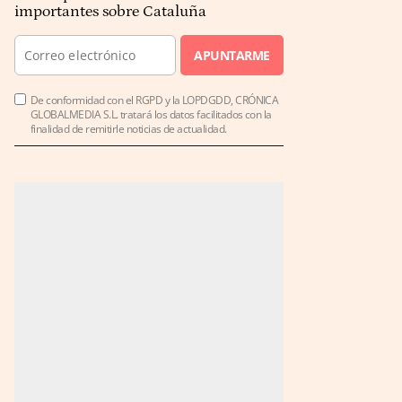
importantes sobre Cataluña
APUNTARME
De conformidad con el RGPD y la LOPDGDD, CRÓNICA
GLOBALMEDIA S.L. tratará los datos facilitados con la
finalidad de remitirle noticias de actualidad.