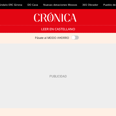
ándalo ERC Girona
DO Cava
Nuevas dotaciones Mossos
365 Obrador
Pueblo de
LEER EN CASTELLANO
Pásate al MODO AHORRO