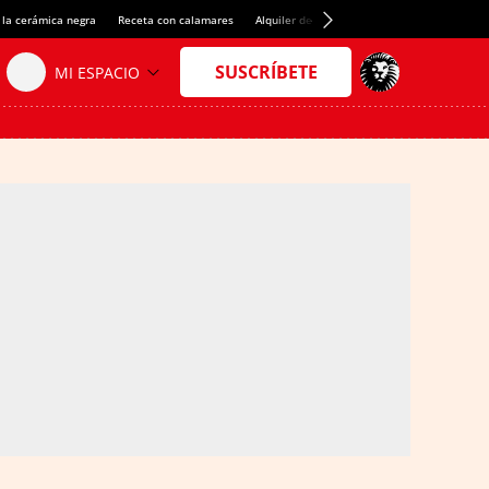
 la cerámica negra
Receta con calamares
Alquiler de habitaciones en España
Créd