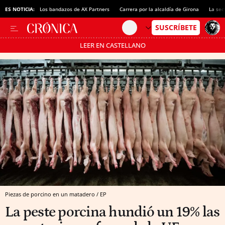
ES NOTICIA:
Los bandazos de AX Partners
Carrera por la alcaldía de Girona
La sec
LEER EN CASTELLANO
Pásate al MODO AHORRO
Piezas de porcino en un matadero / EP
La peste porcina hundió un 19% las