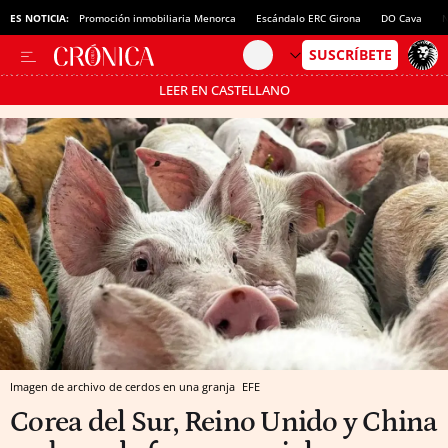
ES NOTICIA:
Promoción inmobiliaria Menorca
Escándalo ERC Girona
DO Cava
N
LEER EN CASTELLANO
Pásate al MODO AHORRO
Imagen de archivo de cerdos en una granja
EFE
Corea del Sur, Reino Unido y China