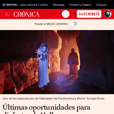
ES NOTICIA:
Junts acorrala a Comín
Wallapop
Crimen La Pegaso
Tracjusa
H
Pásate al MODO AHORRO
Uno de los espectáculos de Halloween de PortAventura World
Europa Press
Últimas oportunidades para