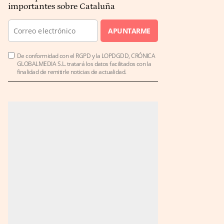
importantes sobre Cataluña
APUNTARME
De conformidad con el RGPD y la LOPDGDD, CRÓNICA
GLOBALMEDIA S.L. tratará los datos facilitados con la
finalidad de remitirle noticias de actualidad.