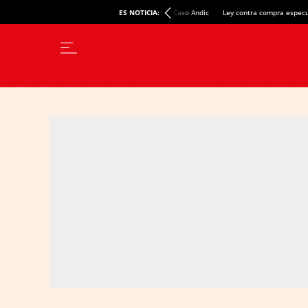
ES NOTICIA:
Caso Andic
Ley contra compra especu