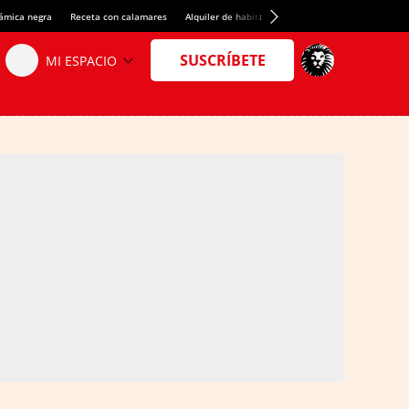
rámica negra
Receta con calamares
Alquiler de habitaciones en España
Crédito del