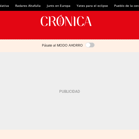
lativa
Radares Altafulla
Junts en Europa
Yates para el eclipse
Pueblo de la ce
Pásate al MODO AHORRO