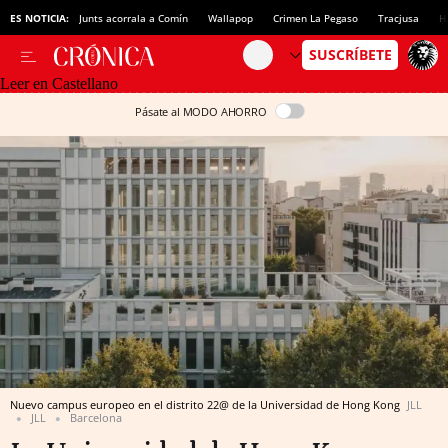
ES NOTICIA:
Junts acorrala a Comín
Wallapop
Crimen La Pegaso
Tracjusa
H
Leer en Castellano
Pásate al MODO AHORRO
Nuevo campus europeo en el distrito 22@ de la Universidad de Hong Kong
JLL
JLL
Barcelona