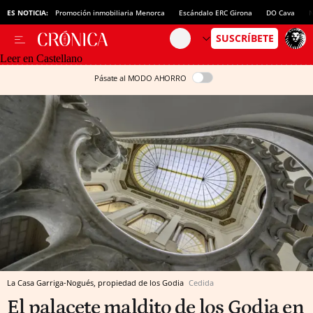
ES NOTICIA:
Promoción inmobiliaria Menorca
Escándalo ERC Girona
DO Cava
N
Leer en Castellano
Pásate al MODO AHORRO
La Casa Garriga-Nogués, propiedad de los Godia
Cedida
El palacete maldito de los Godia en