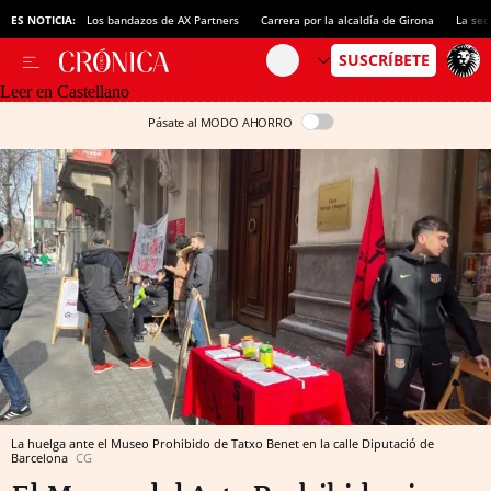
ES NOTICIA:
Los bandazos de AX Partners
Carrera por la alcaldía de Girona
La sec
Leer en Castellano
Pásate al MODO AHORRO
La huelga ante el Museo Prohibido de Tatxo Benet en la calle Diputació de
Barcelona
CG