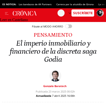
ES NOTICIA:
Los bandazos de AX Partners
Carrera por la alcaldía de Girona
La sec
Leer en Castellano
Pásate al MODO AHORRO
PENSAMIENTO
El imperio inmobiliario y
financiero de la discreta saga
Godia
Gonzalo Baratech
Publicada
23 marzo 2025
00:02h
Actualizada
7 abril 2025
16:06h