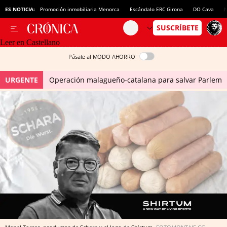
ES NOTICIA:
Promoción inmobiliaria Menorca
Escándalo ERC Girona
DO Cava
N
Leer en Castellano
Pásate al MODO AHORRO
URGENTE
Operación malagueño-catalana para salvar Parlem