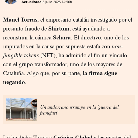
Actualizada
5 julio 2025
14:56h
Manel Torras
, el empresario catalán investigado por el
Shirtum
presunto fraude de
, está ayudando a
Schara
reconstruir la cárnica
. El directivo, uno de los
imputados en la causa por supuesta estafa con
non-
fungible tokens
(NFT), ha admitido al fin un vínculo
con el grupo transformador, uno de los mayores de
la firma sigue
Cataluña. Algo que, por su parte,
negando
.
Un andorrano irrumpe en la 'guerra del
frankfurt'
Crónica Global
Lo ha dicho Torras a
a las puertas del