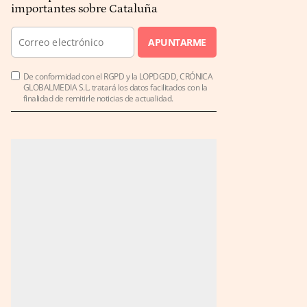
importantes sobre Cataluña
APUNTARME
De conformidad con el RGPD y la LOPDGDD, CRÓNICA
GLOBALMEDIA S.L. tratará los datos facilitados con la
finalidad de remitirle noticias de actualidad.