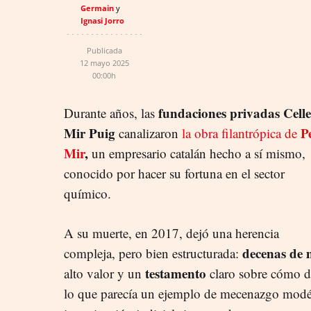
Germain
Ignasi Jorro
Publicada
12 mayo 2025
00:00h
fundaciones privadas Cell
Durante años, las
Mir Puig
P
canalizaron
la obra filantrópica de
Mir
,
un empresario catalán hecho a sí mismo,
conocido por hacer su fortuna en el sector
químico.
A su muerte, en 2017, dejó una herencia
decenas de 
compleja, pero bien estructurada:
testamento
alto valor y un
claro sobre cómo d
lo que parecía un ejemplo de mecenazgo modé