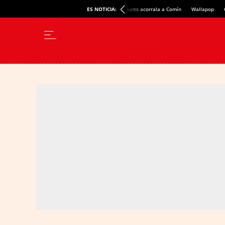
ES NOTICIA:
Junts acorrala a Comín
Wallapop