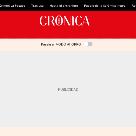
Crimen La Pegaso
Tracjusa
Habla el extranjero
Pueblo de la cerámica negra
Re
Pásate al MODO AHORRO