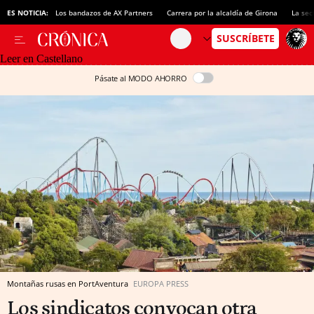
ES NOTICIA:
Los bandazos de AX Partners
Carrera por la alcaldía de Girona
La sec
Leer en Castellano
Pásate al MODO AHORRO
Montañas rusas en PortAventura
EUROPA PRESS
Los sindicatos convocan otra