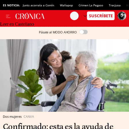
ES NOTICIA:
Junts acorrala a Comín
Wallapop
Crimen La Pegaso
Tracjusa
H
Leer en Castellano
Pásate al MODO AHORRO
Dos mujeres
CANVA
Confirmado: esta es la ayuda de