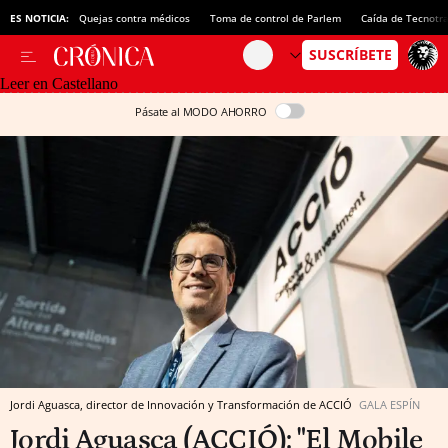
ES NOTICIA:
Quejas contra médicos
Toma de control de Parlem
Caída de Tecnotr
Leer en Castellano
Pásate al MODO AHORRO
Jordi Aguasca, director de Innovación y Transformación de ACCIÓ
GALA ESPÍN
Jordi Aguasca (ACCIÓ): "El Mobile