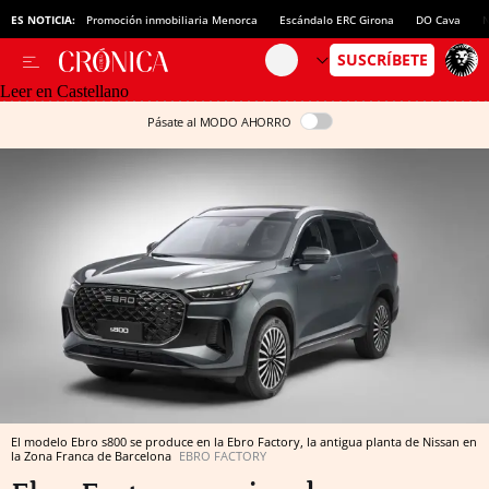
ES NOTICIA:
Promoción inmobiliaria Menorca
Escándalo ERC Girona
DO Cava
N
Leer en Castellano
Pásate al MODO AHORRO
El modelo Ebro s800 se produce en la Ebro Factory, la antigua planta de Nissan en
la Zona Franca de Barcelona
EBRO FACTORY