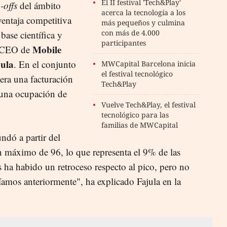
El II festival 'Tech&Play'
-offs
del ámbito
acerca la tecnología a los
ventaja competitiva
más pequeños y culmina
con más de 4.000
base científica y
participantes
Mobile
l CEO de
jula
. En el conjunto
MWCapital Barcelona inicia
el festival tecnológico
era una facturación
Tech&Play
 una ocupación de
Vuelve Tech&Play, el festival
tecnológico para las
familias de MWCapital
ndó a partir del
 máximo de 96, lo que representa el 9% de las
s ha habido un retroceso respecto al pico, pero no
níamos anteriormente", ha explicado Fajula en la