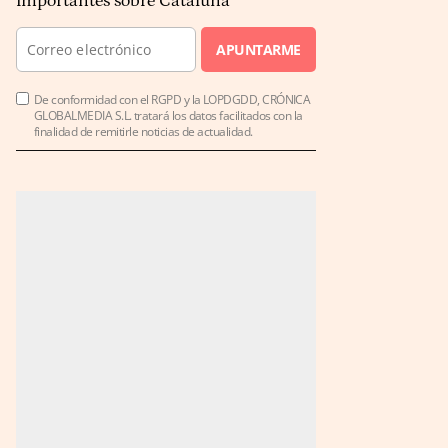
importantes sobre Cataluña
APUNTARME
De conformidad con el RGPD y la LOPDGDD, CRÓNICA
GLOBALMEDIA S.L. tratará los datos facilitados con la
finalidad de remitirle noticias de actualidad.