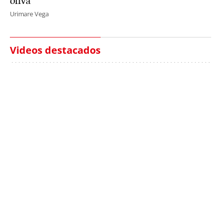
oliva"
Urimare Vega
Videos destacados
Italia investiga el
Protecció Civil alerta de
hallazgo de bolsas con
un aumento de los