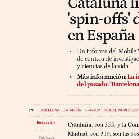
Cataluña li
'spin-offs' 
en España
Un informe del Mobile W
de centros de investiga
y ciencias de la vida
Más información:
La i
del pasado: "Barcelona
BARCELONA
CATALUÑA
STARTUP
MOBILE WORLD CAPI
Redacción
Cataluña
Com
, con 355, y la
Madrid
, con 319, son las do
Publicada