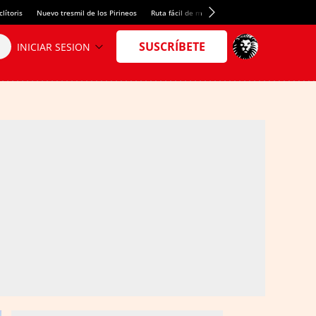
lítoris
Nuevo tresmil de los Pirineos
Ruta fácil de montaña
El arroz más meloso