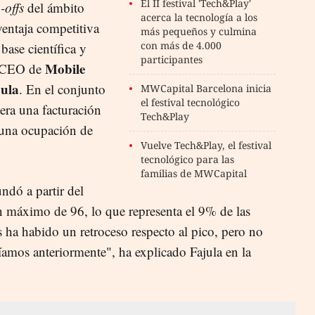
El II festival 'Tech&Play'
-offs
del ámbito
acerca la tecnología a los
ventaja competitiva
más pequeños y culmina
con más de 4.000
base científica y
participantes
Mobile
l CEO de
jula
. En el conjunto
MWCapital Barcelona inicia
el festival tecnológico
era una facturación
Tech&Play
 una ocupación de
Vuelve Tech&Play, el festival
tecnológico para las
familias de MWCapital
ndó a partir del
 máximo de 96, lo que representa el 9% de las
s ha habido un retroceso respecto al pico, pero no
níamos anteriormente", ha explicado Fajula en la