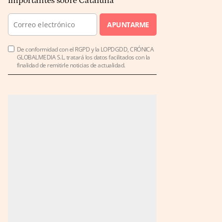
importantes sobre Cataluña
APUNTARME
De conformidad con el RGPD y la LOPDGDD, CRÓNICA
GLOBALMEDIA S.L. tratará los datos facilitados con la
finalidad de remitirle noticias de actualidad.