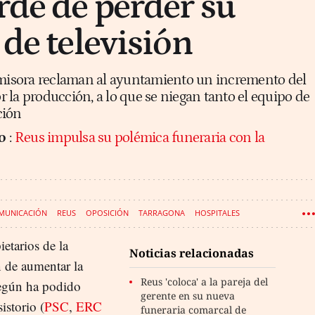
rde de perder su
 de televisión
 emisora reclaman al ayuntamiento un incremento del
 la producción, a lo que se niegan tanto el equipo de
ición
o
:
Reus impulsa su polémica funeraria con la
MUNICACIÓN
REUS
OPOSICIÓN
TARRAGONA
HOSPITALES
etarios de la
Noticias relacionadas
n de aumentar la
Reus 'coloca' a la pareja del
Según ha podido
gerente en su nueva
sistorio (
PSC
,
ERC
funeraria comarcal de