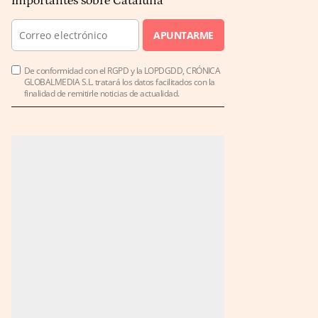
importantes sobre Cataluña
APUNTARME
De conformidad con el RGPD y la LOPDGDD, CRÓNICA
GLOBALMEDIA S.L. tratará los datos facilitados con la
finalidad de remitirle noticias de actualidad.