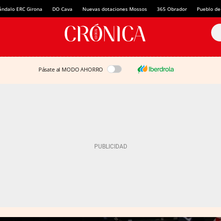
ándalo ERC Girona
DO Cava
Nuevas dotaciones Mossos
365 Obrador
Pueblo de
Pásate al MODO AHORRO