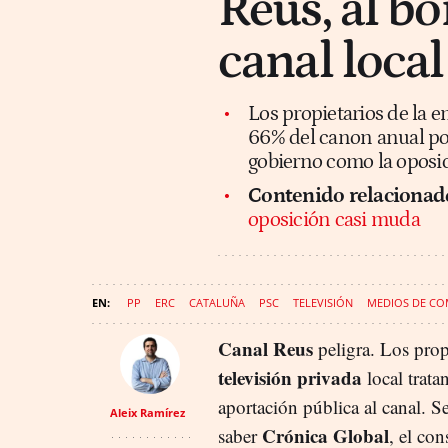
Reus, al bo
canal local
Los propietarios de la
66% del canon anual por
gobierno como la opos
Contenido relacionad
oposición casi muda
PP
ERC
CATALUÑA
PSC
TELEVISIÓN
MEDIOS DE CO
Canal Reus
peligra. Los propi
televisión privada
local trata
aportación pública al canal. 
Aleix Ramírez
Crónica Global
saber
, el con