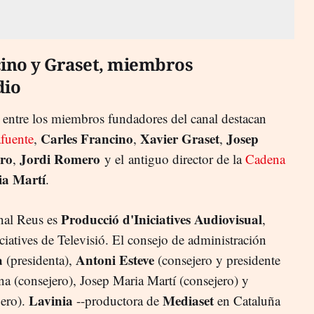
ino y Graset, miembros
dio
entre los miembros fundadores del canal destacan
Carles Francino
Xavier Graset
Josep
fuente
,
,
,
ro
Jordi Romero
,
y el antiguo director de la
Cadena
ia Martí
.
Producció d'Iniciatives Audiovisual
nal Reus es
,
iatives de Televisió. El consejo de administración
a
Antoni Esteve
(presidenta),
(consejero y presidente
na (consejero), Josep Maria Martí (consejero) y
Lavinia
Mediaset
ero).
--productora de
en Cataluña