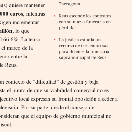
Tarragona
eus) quiere mantener
000 euros,
mientras
Reus esconde los contratos
xigen incrementar
con su nueva funeraria en
pérdidas
millón,
lo que
l 66,6%. La tensa
La justicia estudia un
recurso de tres empresas
 el marco de la
para detener la funeraria
nio entre la
supramunicipal de Reus
de Reus.
n contexto de “dificultad” de gestión y baja
sta el punto de que su viabilidad comercial no es
ecutivo local expresan su frontal oposición a ceder a
elevisión. Por su parte, desde el consejo de
onsideran que el equipo de gobierno municipal no
visual.