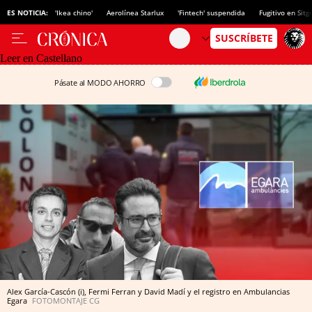
ES NOTICIA:
'Ikea chino'
Aerolínea Starlux
'Fintech' suspendida
Fugitivo en Sitg
Leer en Castellano
Pásate al MODO AHORRO
Alex García-Cascón (i), Fermi Ferran y David Madí y el registro en Ambulancias
Egara
FOTOMONTAJE CG