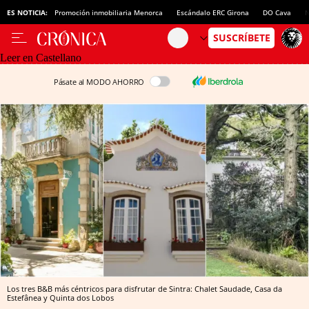
ES NOTICIA:
Promoción inmobiliaria Menorca
Escándalo ERC Girona
DO Cava
N
Leer en Castellano
Pásate al MODO AHORRO
Los tres B&B más céntricos para disfrutar de Sintra: Chalet Saudade, Casa da
Estefânea y Quinta dos Lobos