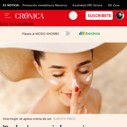
ES NOTICIA:
Promoción inmobiliaria Menorca
Escándalo ERC Girona
DO Cava
N
Leer en Castellano
Pásate al MODO AHORRO
Una mujer se aplica crema de sol
EUROPA PRESS