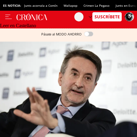
ES NOTICIA:
Junts acorrala a Comín
Wallapop
Crimen La Pegaso
Junts en Euro
Leer en Castellano
Pásate al MODO AHORRO