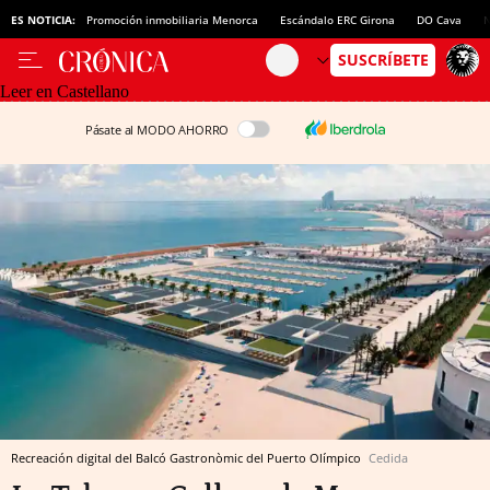
ES NOTICIA:
Promoción inmobiliaria Menorca
Escándalo ERC Girona
DO Cava
N
Leer en Castellano
Pásate al MODO AHORRO
Recreación digital del Balcó Gastronòmic del Puerto Olímpico
Cedida