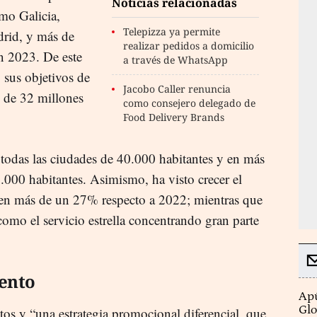
Noticias relacionadas
omo Galicia,
Telepizza ya permite
rid, y más de
realizar pedidos a domicilio
n 2023. De este
a través de WhatsApp
sus objetivos de
Jacobo Caller renuncia
 de 32 millones
como consejero delegado de
Food Delivery Brands
 todas las ciudades de 40.000 habitantes y en más
000 habitantes. Asimismo, ha visto crecer el
 en más de un 27% respecto a 2022; mientras que
omo el servicio estrella concentrando gran parte
iento
Apú
Glo
os y “una estrategia promocional diferencial, que