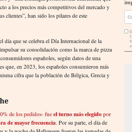
imp
cto a los precios más competitivos del mercado y
s clientes”, han sido los pilares de este
D
C
l día que se celebra el Día Internacional de la
f
a
a impulsar su consolidación como la marca de pizza
 consumidores españoles, según datos de una
es que, en 2023, los españoles consumieron más
misma cifra que la población de Bélgica, Grecia y
che
el turno más elegido
0% de los pedidos- fue
por
ra de mayor frecuencia
. Por su parte, el día de
s y la noche de Halloween fueron las jornadas de