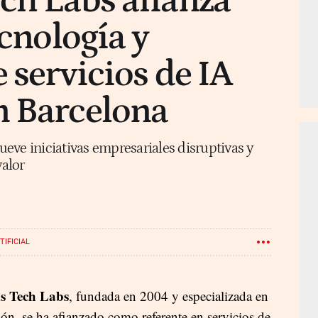
ch Labs afianza
ecnología y
 servicios de IA
n Barcelona
ve iniciativas empresariales disruptivas y
valor
TIFICIAL
s Tech Labs
, fundada en 2004 y especializada en
ión, se ha afianzado como referente en servicios de