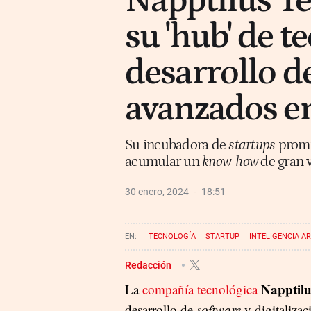
Napptilus Te
su 'hub' de t
desarrollo de
avanzados e
Su incubadora de
startups
promue
acumular un
know-how
de gran 
30 enero, 2024
18:51
TECNOLOGÍA
STARTUP
INTELIGENCIA AR
Redacción
Napptilu
La
compañía tecnológica
desarrollo de
software
y digitalizac