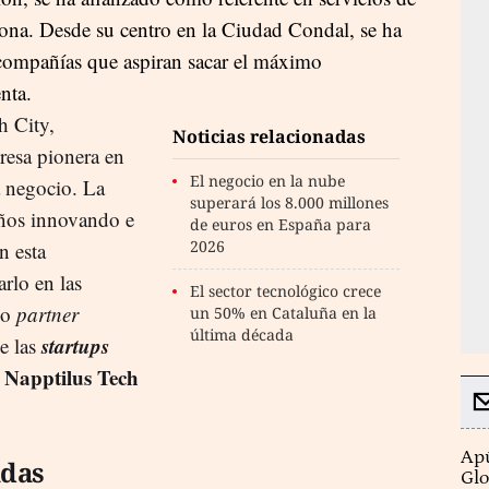
celona. Desde su centro en la Ciudad Condal, se ha
 compañías que aspiran sacar el máximo
nta.
h City,
Noticias relacionadas
esa pionera en
El negocio en la nube
 negocio. La
superará los 8.000 millones
años innovando e
de euros en España para
2026
n esta
arlo en las
El sector tecnológico crece
mo
partner
un 50% en Cataluña en la
última década
startups
e las
Napptilus Tech
a
Apú
adas
Glo