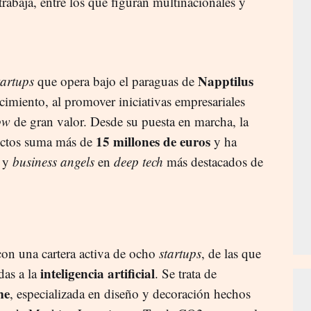
trabaja, entre los que figuran multinacionales y
Napptilus
tartups
que opera bajo el paraguas de
cimiento, al promover iniciativas empresariales
ow
de gran valor. Desde su puesta en marcha, la
15 millones de euros
ectos suma más de
y ha
s y
business angels
en
deep tech
más destacados de
on una cartera activa de ocho
startups
, de las que
inteligencia artificial
das a la
. Se trata de
me
, especializada en diseño y decoración hechos