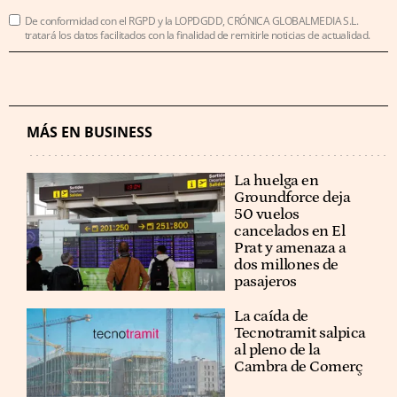
De conformidad con el RGPD y la LOPDGDD, CRÓNICA GLOBALMEDIA S.L.
tratará los datos facilitados con la finalidad de remitirle noticias de actualidad.
MÁS EN BUSINESS
La huelga en
Groundforce deja
50 vuelos
cancelados en El
Prat y amenaza a
dos millones de
pasajeros
La caída de
Tecnotramit salpica
al pleno de la
Cambra de Comerç