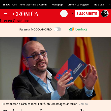
ES NOTICIA:
Junts acorrala a Comín
Wallapop
Crimen La Pegaso
Tracjusa
H
Leer en Castellano
Pásate al MODO AHORRO
El empresario cárnico Jordi Farré, en una imagen anterior
Cedida